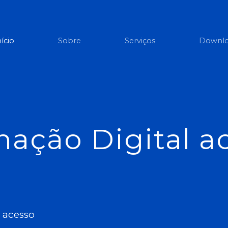
(current)
nício
Sobre
Serviços
Downl
mação Digital a
o acesso