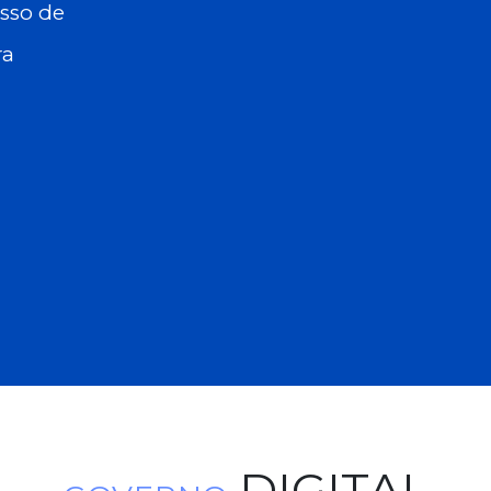
osso de
ra
DIGITAL