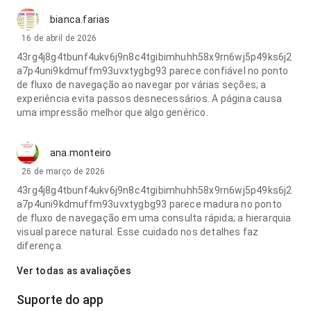
bianca.farias
16 de abril de 2026
43rg4j8g4tbunf4ukv6j9n8c4tgibimhuhh58x9rn6wj5p49ks6j2
a7p4uni9kdmuffm93uvxtygbg93 parece confiável no ponto
de fluxo de navegação ao navegar por várias seções; a
experiência evita passos desnecessários. A página causa
uma impressão melhor que algo genérico.
ana.monteiro
26 de março de 2026
43rg4j8g4tbunf4ukv6j9n8c4tgibimhuhh58x9rn6wj5p49ks6j2
a7p4uni9kdmuffm93uvxtygbg93 parece madura no ponto
de fluxo de navegação em uma consulta rápida; a hierarquia
visual parece natural. Esse cuidado nos detalhes faz
diferença.
Ver todas as avaliações
Suporte do app