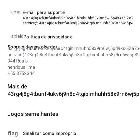
email
E-mail para suporte
43rg4j8g4tbunf4ukv6j9n8c4tgibimhuhh58x9rn6wj5p49ks6j2a7p4
service@43rg4j8g4tbunf4ukv6j9n8c4tgibimhuhh58x9rn6wj5p49k
shield
Política de privacidade
Sobre o desenvolvedor
43rg4j8g4tbunf4ukv6j9n8c4tgibimhuhh58x9rn6wj5p49ks6j2a7
service@43rg4j8g4tbunf4ukv6j9n8c4tgibimhuhh58x9rn6wj5p4
344 Rua b
henrique.lima
+55 3752344
Mais de
43rg4j8g4tbunf4ukv6j9n8c4tgibimhuhh58x9rn6wj5
Jogos semelhantes
flag
Sinalizar como impróprio