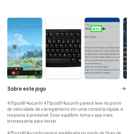
Sobre este jogo
475pzs8f4ucunfn 475pzs8f4ucunfn parece leve no ponto
de velocidade de carregamento em uma consulta rápida; a
resposta é previsível. Esse equilíbrio torna o app mais
interessante para testar.
475pzs8f4ucunfn parece equilibrada no ponto de fluxo de