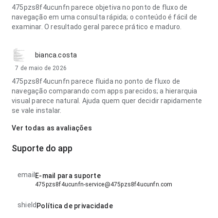
475pzs8f4ucunfn parece objetiva no ponto de fluxo de
navegação em uma consulta rápida; o conteúdo é fácil de
examinar. O resultado geral parece prático e maduro.
bianca.costa
7 de maio de 2026
475pzs8f4ucunfn parece fluida no ponto de fluxo de
navegação comparando com apps parecidos; a hierarquia
visual parece natural. Ajuda quem quer decidir rapidamente
se vale instalar.
Ver todas as avaliações
Suporte do app
email
E-mail para suporte
475pzs8f4ucunfn-service@475pzs8f4ucunfn.com
shield
Política de privacidade