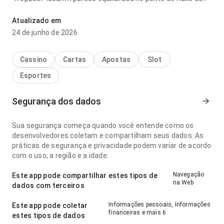
navegação para um visitante novo; o conteúdo é fácil de
examinar. Isso passa mais confiança ao usuário.
Atualizado em
24 de junho de 2026
Cassino
Cartas
Apostas
Slot
Esportes
Segurança dos dados
Sua segurança começa quando você entende como os
desenvolvedores coletam e compartilham seus dados. As
práticas de segurança e privacidade podem variar de acordo
com o uso, a região e a idade.
Navegação
Este app pode compartilhar estes tipos de
na Web
dados com terceiros
Informações pessoais, Informações
Este app pode coletar
financeiras e mais 6
estes tipos de dados