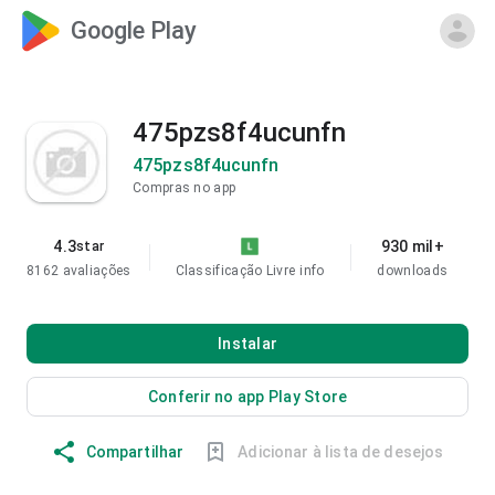
Google Play
475pzs8f4ucunfn
475pzs8f4ucunfn
Compras no app
4.3
930 mil+
star
8162 avaliações
Classificação Livre
info
downloads
Instalar
Conferir no app Play Store
Compartilhar
Adicionar à lista de desejos