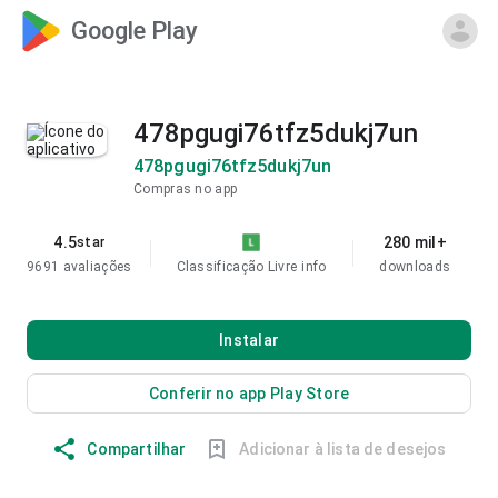
Google Play
478pgugi76tfz5dukj7un
478pgugi76tfz5dukj7un
Compras no app
4.5
280 mil+
star
9691 avaliações
Classificação Livre
info
downloads
Instalar
Conferir no app Play Store
Compartilhar
Adicionar à lista de desejos