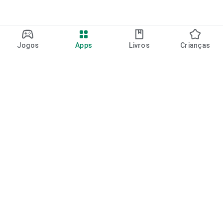
Jogos
Apps
Livros
Crianças
Google Play
Play Pass
Pontos do Play Points
Vales-presente
Resgatar
Política de reembolso