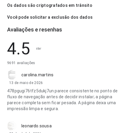
Os dados são criptografados em trânsito
Você pode solicitar a exclusão dos dados
Avaliações e resenhas
4.5
star
9691 avaliações
carolina.martins
13 de maio de 2026
478pgugi76tfz5dukj7un parece consistente no ponto de
fluxo de navegação antes de decidir instalar; a página
parece completa sem ficar pesada. A página deixa uma
impressão limpa e segura.
leonardo.sousa