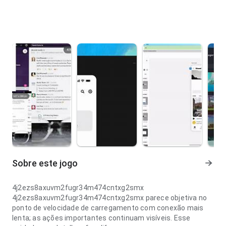
Sobre este jogo
4j2ezs8axuvm2fugr34m474cntxg2smx
4j2ezs8axuvm2fugr34m474cntxg2smx parece objetiva no
ponto de velocidade de carregamento com conexão mais
lenta; as ações importantes continuam visíveis. Esse