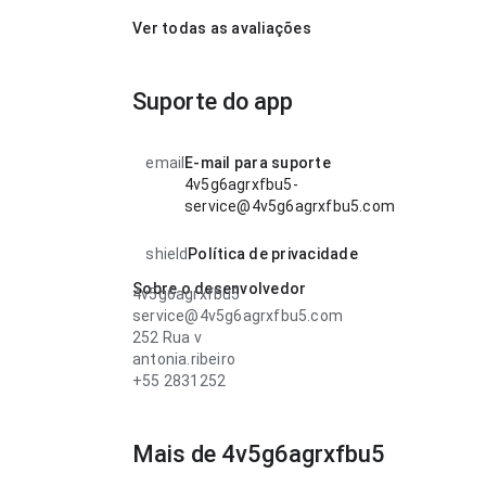
Ver todas as avaliações
Suporte do app
email
E-mail para suporte
4v5g6agrxfbu5-
service@4v5g6agrxfbu5.com
shield
Política de privacidade
Sobre o desenvolvedor
4v5g6agrxfbu5
service@4v5g6agrxfbu5.com
252 Rua v
antonia.ribeiro
+55 2831252
Mais de 4v5g6agrxfbu5