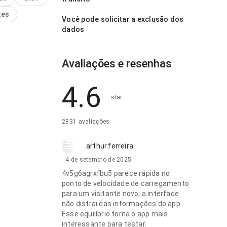
eixa uma
o limpa e segura.
tes
Você pode solicitar a exclusão dos
dados
Avaliações e resenhas
4.6
star
2831 avaliações
arthur.ferreira
4 de setembro de 2025
4v5g6agrxfbu5 parece rápida no
ponto de velocidade de carregamento
para um visitante novo; a interface
não distrai das informações do app.
Esse equilíbrio torna o app mais
interessante para testar.