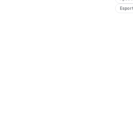
página d
impressã
Espor