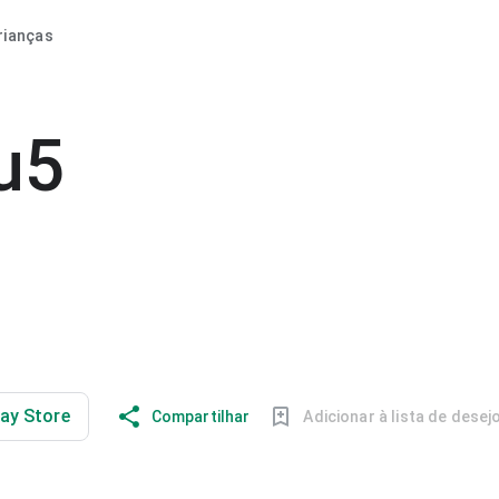
rianças
u5
lay Store
Compartilhar
Adicionar à lista de desej