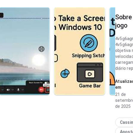
Sobre
jogo
4v5g6ag
4v5g6agr
objetiva
velocida
carrega
diário re
é previsí
geral par
Atualiza
maduro.
em
21 de
4v5g6agr
setembr
responsi
de 2025
velocida
carregam
detalhes;
Cassi
visual pa
Apost