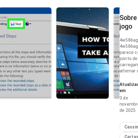
Sobre
jogo
4w586ag
4w586ag
parece c
ponto de
carrega
alternar 
ações im
continua
Atualiza
Esse cui
em
detalhes
3 de
novembr
4w586ag
de 2025
parece fá
entender
velocida
Cassi
carrega
Carta