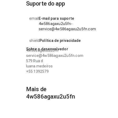
Suporte do app
email
E-mail para suporte
4w586agaxu2u5fn-
service@4w586agaxu2u5fn.com
shield
Política de privacidade
Sobre o desenvolvedor
4w586agaxu2u5fn
service@4w586agaxu2u5fn.com
579 Rua d
luana.medeiros
+55 1392579
Mais de
4w586agaxu2u5fn