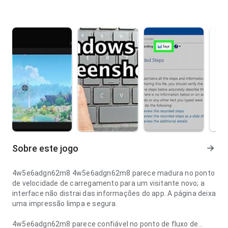
Sobre este jogo
4w5e6adgn62m8 4w5e6adgn62m8 parece madura no ponto
de velocidade de carregamento para um visitante novo; a
interface não distrai das informações do app. A página deixa
uma impressão limpa e segura.
4w5e6adgn62m8 parece confiável no ponto de fluxo de