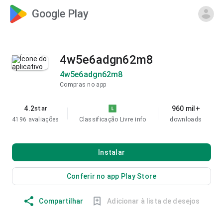
Google Play
4w5e6adgn62m8
4w5e6adgn62m8
Compras no app
4.2
960 mil+
star
4196 avaliações
Classificação Livre
info
downloads
Instalar
Conferir no app Play Store
Compartilhar
Adicionar à lista de desejos