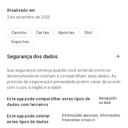
navegação para um visitante novo; a página parece
completa sem ficar pesada. Esse equilíbrio torna o app mais
Atualizado em
interessante para testar.
3 de setembro de 2025
Cassino
Cartas
Apostas
Slot
Esportes
Segurança dos dados
Sua segurança começa quando você entende como os
desenvolvedores coletam e compartilham seus dados. As
práticas de segurança e privacidade podem variar de acordo
com o uso, a região e a idade.
Navegação
Este app pode compartilhar estes tipos de
na Web
dados com terceiros
Informações pessoais, Informações
Este app pode coletar
financeiras e mais 6
estes tipos de dados