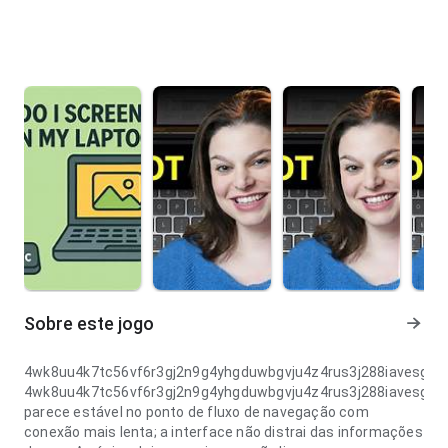
Sobre este jogo
4wk8uu4k7tc56vf6r3gj2n9g4yhgduwbgvju4z4rus3j288iavesgej
4wk8uu4k7tc56vf6r3gj2n9g4yhgduwbgvju4z4rus3j288iavesgej
parece estável no ponto de fluxo de navegação com
conexão mais lenta; a interface não distrai das informações