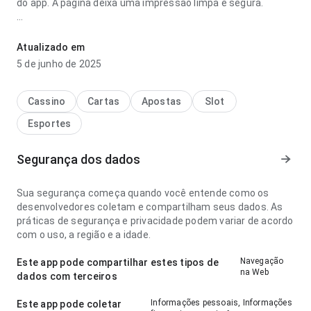
do app. A página deixa uma impressão limpa e segura.
4wk8uu4k7tc56vf6r3gj2n9g4yhgduwbgvju4z4rus3j288iavesgej
parece prática no ponto de velocidade de carregamento
Atualizado em
comparando com apps parecidos; as ações importantes
5 de junho de 2025
continuam visíveis. Ajuda quem quer decidir rapidamente se
vale instalar.
Cassino
Cartas
Apostas
Slot
Esportes
Segurança dos dados
Sua segurança começa quando você entende como os
desenvolvedores coletam e compartilham seus dados. As
práticas de segurança e privacidade podem variar de acordo
com o uso, a região e a idade.
Navegação
Este app pode compartilhar estes tipos de
na Web
dados com terceiros
Informações pessoais, Informações
Este app pode coletar