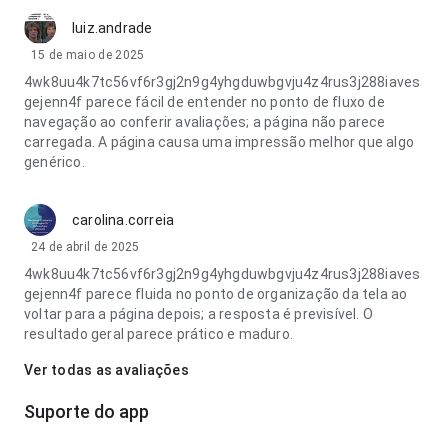
luiz.andrade
15 de maio de 2025
4wk8uu4k7tc56vf6r3gj2n9g4yhgduwbgvju4z4rus3j288iaves
gejenn4f parece fácil de entender no ponto de fluxo de
navegação ao conferir avaliações; a página não parece
carregada. A página causa uma impressão melhor que algo
genérico.
carolina.correia
24 de abril de 2025
4wk8uu4k7tc56vf6r3gj2n9g4yhgduwbgvju4z4rus3j288iaves
gejenn4f parece fluida no ponto de organização da tela ao
voltar para a página depois; a resposta é previsível. O
resultado geral parece prático e maduro.
Ver todas as avaliações
Suporte do app