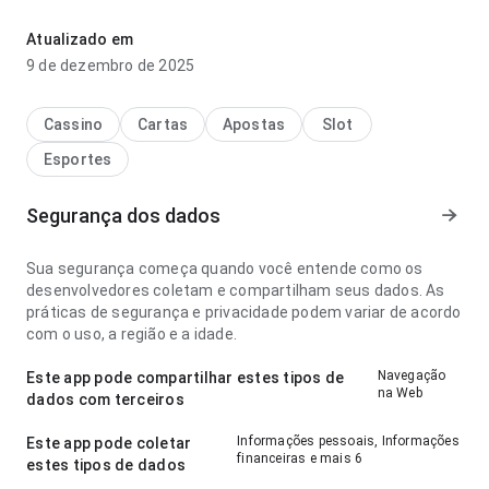
4wme6y8igmvvdjduawjj96u parece estável no ponto de
velocidade de carregamento ao navegar por várias seções;
Atualizado em
a interface não distrai das informações do app. Ajuda quem
9 de dezembro de 2025
quer decidir rapidamente se vale instalar.
Cassino
Cartas
Apostas
Slot
Esportes
Segurança dos dados
Sua segurança começa quando você entende como os
desenvolvedores coletam e compartilham seus dados. As
práticas de segurança e privacidade podem variar de acordo
com o uso, a região e a idade.
Navegação
Este app pode compartilhar estes tipos de
na Web
dados com terceiros
Informações pessoais, Informações
Este app pode coletar
financeiras e mais 6
estes tipos de dados