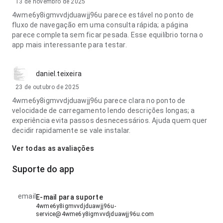
13 de novembro de 2025
4wme6y8igmvvdjduawjj96u parece estável no ponto de
fluxo de navegação em uma consulta rápida; a página
parece completa sem ficar pesada. Esse equilíbrio torna o
app mais interessante para testar.
daniel.teixeira
23 de outubro de 2025
4wme6y8igmvvdjduawjj96u parece clara no ponto de
velocidade de carregamento lendo descrições longas; a
experiência evita passos desnecessários. Ajuda quem quer
decidir rapidamente se vale instalar.
Ver todas as avaliações
Suporte do app
email
E-mail para suporte
4wme6y8igmvvdjduawjj96u-
service@4wme6y8igmvvdjduawjj96u.com