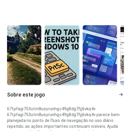
Sobre este jogo
67tpfagi753utm8usyrunhgc49g8dg7fjj6vkq4v
67tpfagi753utm8usyrunhgc49g8dg7fjj6vkq4v parece bem
planejada no ponto de fluxo de navegação no uso diário
repetido; as ações importantes continuam visíveis. Ajuda