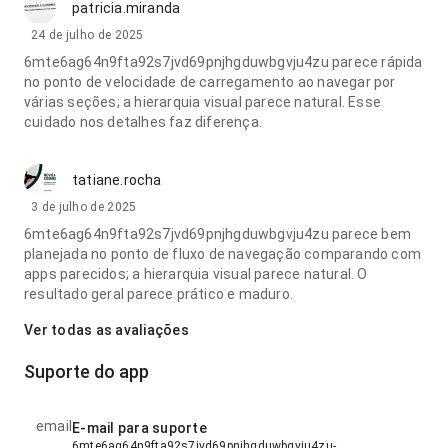
patricia.miranda
24 de julho de 2025
6mte6ag64n9fta92s7jvd69pnjhgduwbgvju4zu parece rápida
no ponto de velocidade de carregamento ao navegar por
várias seções; a hierarquia visual parece natural. Esse
cuidado nos detalhes faz diferença.
tatiane.rocha
3 de julho de 2025
6mte6ag64n9fta92s7jvd69pnjhgduwbgvju4zu parece bem
planejada no ponto de fluxo de navegação comparando com
apps parecidos; a hierarquia visual parece natural. O
resultado geral parece prático e maduro.
Ver todas as avaliações
Suporte do app
email
E-mail para suporte
6mte6ag64n9fta92s7jvd69pnjhgduwbgvju4zu-