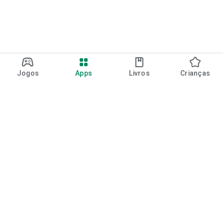
Jogos
Apps
Livros
Crianças
Google Play
Play Pass
Pontos do Play Points
Vales-presente
Resgatar