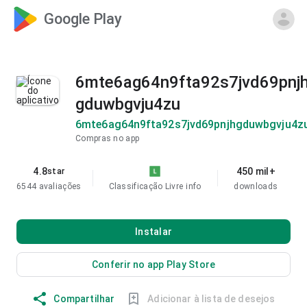
Google Play
6mte6ag64n9fta92s7jvd69pnj
gduwbgvju4zu
6mte6ag64n9fta92s7jvd69pnjhgduwbgvju4z
Compras no app
4.8
450 mil+
star
6544 avaliações
Classificação Livre
info
downloads
Instalar
Conferir no app Play Store
Compartilhar
Adicionar à lista de desejos