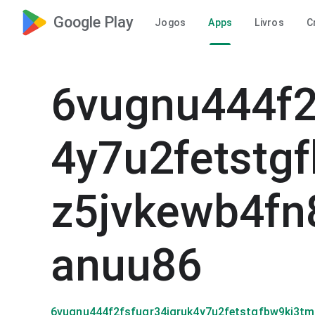
Google Play
Jogos
Apps
Livros
C
6vugnu444f2
4y7u2fetstg
z5jvkewb4fn
anuu86
6vugnu444f2fsfugr34jgruk4y7u2fetstgfbw9kj3t