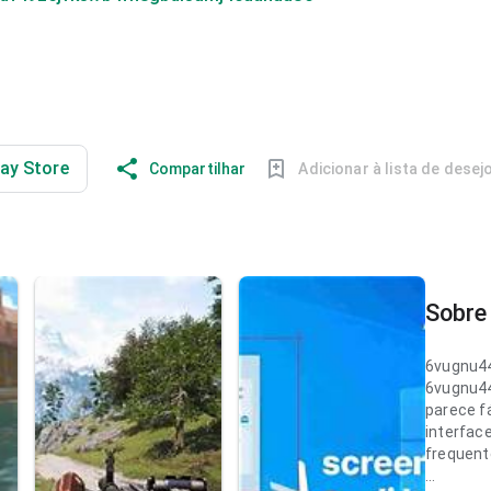
lay Store
Compartilhar
Adicionar à lista de desej
Sobre 
6vugnu4
6vugnu4
parece f
interfac
frequent