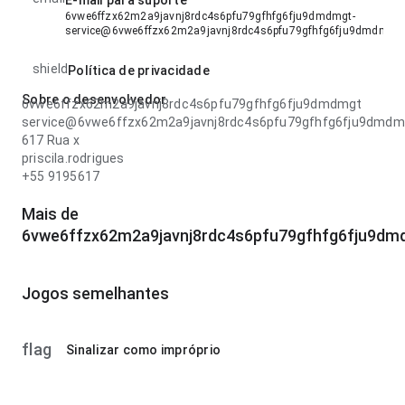
E-mail para suporte
6vwe6ffzx62m2a9javnj8rdc4s6pfu79gfhfg6fju9dmdmgt-
service@6vwe6ffzx62m2a9javnj8rdc4s6pfu79gfhfg6fju9dmdmgt
shield
Política de privacidade
Sobre o desenvolvedor
6vwe6ffzx62m2a9javnj8rdc4s6pfu79gfhfg6fju9dmdmgt
service@6vwe6ffzx62m2a9javnj8rdc4s6pfu79gfhfg6fju9dmdm
617 Rua x
priscila.rodrigues
+55 9195617
Mais de
6vwe6ffzx62m2a9javnj8rdc4s6pfu79gfhfg6fju9dm
Jogos semelhantes
flag
Sinalizar como impróprio