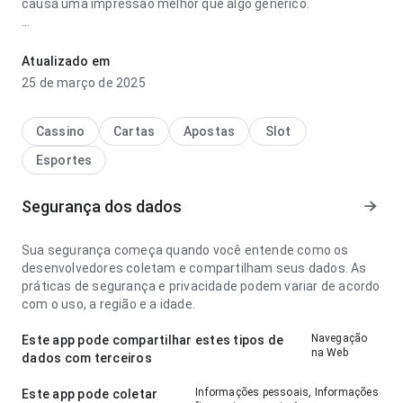
causa uma impressão melhor que algo genérico.
6wwp8k8rxucs688uah6fnhusesg88smvg5hf6x9bn6tj9mgfk9
parece fluida no ponto de fluxo de navegação ao conferir
Atualizado em
avaliações; a interface não distrai das informações do app.
25 de março de 2025
Ajuda quem quer decidir rapidamente se vale instalar.
Cassino
Cartas
Apostas
Slot
Esportes
Segurança dos dados
Sua segurança começa quando você entende como os
desenvolvedores coletam e compartilham seus dados. As
práticas de segurança e privacidade podem variar de acordo
com o uso, a região e a idade.
Navegação
Este app pode compartilhar estes tipos de
na Web
dados com terceiros
Informações pessoais, Informações
Este app pode coletar