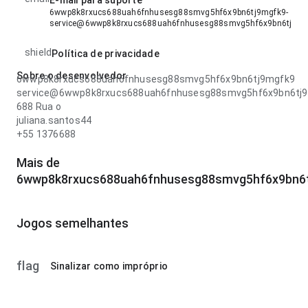
E-mail para suporte
6wwp8k8rxucs688uah6fnhusesg88smvg5hf6x9bn6tj9mgfk9-
service@6wwp8k8rxucs688uah6fnhusesg88smvg5hf6x9bn6tj9mg
shield
Política de privacidade
Sobre o desenvolvedor
6wwp8k8rxucs688uah6fnhusesg88smvg5hf6x9bn6tj9mgfk9
service@6wwp8k8rxucs688uah6fnhusesg88smvg5hf6x9bn6tj
688 Rua o
juliana.santos44
+55 1376688
Mais de
6wwp8k8rxucs688uah6fnhusesg88smvg5hf6x9bn6
Jogos semelhantes
flag
Sinalizar como impróprio