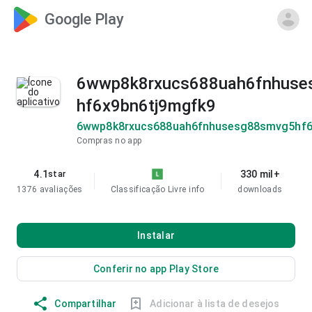
Google Play
6wwp8k8rxucs688uah6fnhuse
hf6x9bn6tj9mgfk9
6wwp8k8rxucs688uah6fnhusesg88smvg5hf6
Compras no app
4.1
330 mil+
star
1376 avaliações
Classificação Livre
info
downloads
Instalar
Conferir no app Play Store
Compartilhar
Adicionar à lista de desejos