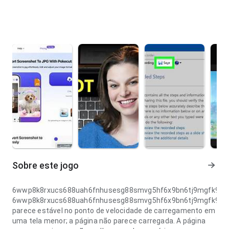
Sobre este jogo
6wwp8k8rxucs688uah6fnhusesg88smvg5hf6x9bn6tj9mgfk9
6wwp8k8rxucs688uah6fnhusesg88smvg5hf6x9bn6tj9mgfk9
parece estável no ponto de velocidade de carregamento em
uma tela menor; a página não parece carregada. A página