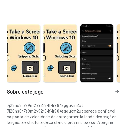
Sobre este jogo
7j28ns8r7s9m2v92r34f4r984sggukm2ut
7j28ns8r7s9m2v92r34f4r984sggukm2ut parece confiável
no ponto de velocidade de carregamento lendo descrições
longas; a estrutura deixa claro o próximo passo. A página