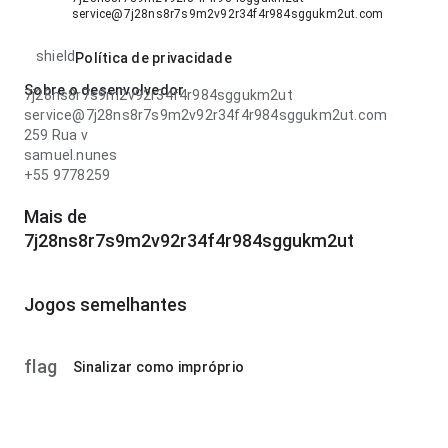
service@7j28ns8r7s9m2v92r34f4r984sggukm2ut.com
shield
Política de privacidade
Sobre o desenvolvedor
7j28ns8r7s9m2v92r34f4r984sggukm2ut
service@7j28ns8r7s9m2v92r34f4r984sggukm2ut.com
259 Rua v
samuel.nunes
+55 9778259
Mais de
7j28ns8r7s9m2v92r34f4r984sggukm2ut
Jogos semelhantes
flag
Sinalizar como impróprio