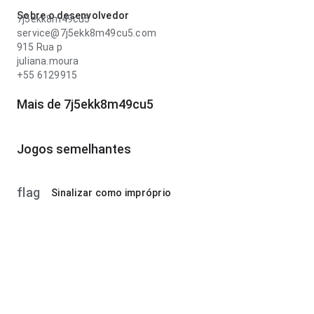
Sobre o desenvolvedor
7j5ekk8m49cu5
service@7j5ekk8m49cu5.com
915 Rua p
juliana.moura
+55 6129915
Mais de 7j5ekk8m49cu5
Jogos semelhantes
flag
Sinalizar como impróprio