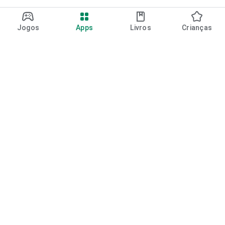
Jogos
Apps
Livros
Crianças
Google Play
Play Pass
Pontos do Play Points
Vales-presente
Resgatar
Política de reembolso
Crianças e família