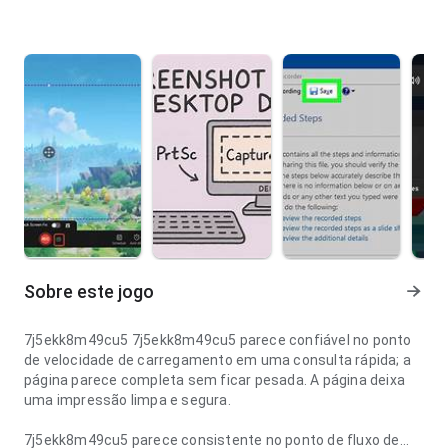
Sobre este jogo
7j5ekk8m49cu5 7j5ekk8m49cu5 parece confiável no ponto
de velocidade de carregamento em uma consulta rápida; a
página parece completa sem ficar pesada. A página deixa
uma impressão limpa e segura.
7j5ekk8m49cu5 parece consistente no ponto de fluxo de