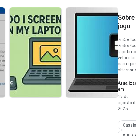
Sobre
jogo
7m5e4u
7m5e4ud
rápida n
velocida
carrega
alternar 
estrutura
próximo 
Atualiza
passa ma
em
usuário.
19 de
agosto d
7m5e4ud
2025
prática n
de naveg
decidir i
Cassi
parece 
Apost