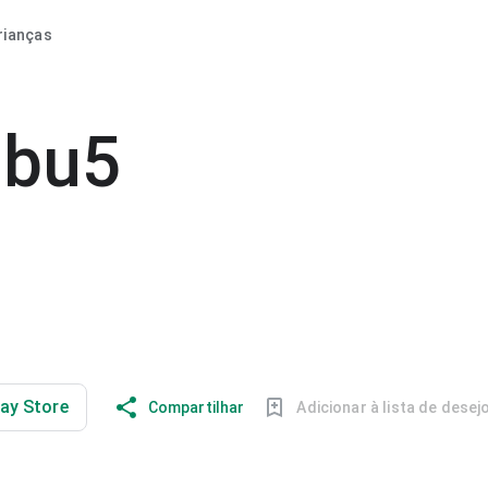
rianças
bu5
lay Store
Compartilhar
Adicionar à lista de desej