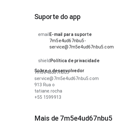
Suporte do app
email
E-mail para suporte
7m5e4ud67nbu5-
service@7m5e4ud67nbu5.com
shield
Política de privacidade
Sobre o desenvolvedor
7m5e4ud67nbu5
service@7m5e4ud67nbu5.com
913 Rua o
tatiane.rocha
+55 1599913
Mais de 7m5e4ud67nbu5