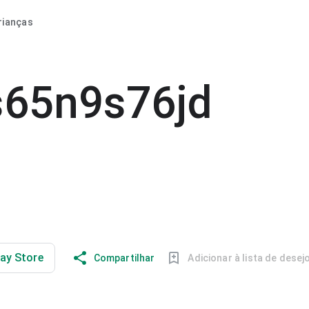
rianças
s65n9s76jd
lay Store
Compartilhar
Adicionar à lista de desej