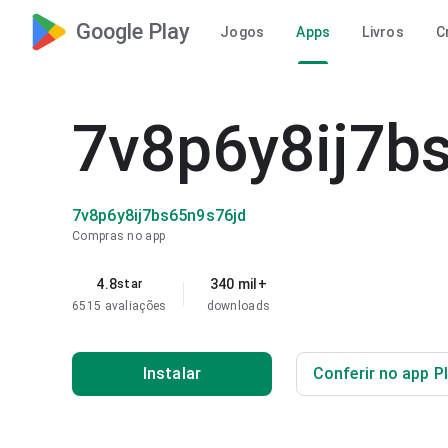
Google Play
Jogos
Apps
Livros
C
7v8p6y8ij7b
7v8p6y8ij7bs65n9s76jd
Compras no app
4.8
340 mil+
star
6515 avaliações
downloads
Instalar
Conferir no app P