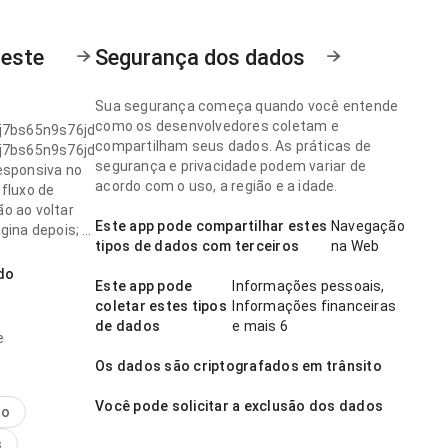
 este
Segurança dos dados
Sua segurança começa quando você entende
como os desenvolvedores coletam e
j7bs65n9s76jd
compartilham seus dados. As práticas de
j7bs65n9s76jd
segurança e privacidade podem variar de
esponsiva no
acordo com o uso, a região e a idade.
 fluxo de
o ao voltar
Este app pode compartilhar estes
Navegação
gina depois; a
tipos de dados com terceiros
na Web
é previsível.
dado nos
do
Este app pode
Informações pessoais,
 faz diferença.
coletar estes tipos
Informações financeiras
de dados
e mais 6
j7bs65n9s76jd
e
esponsiva no
Os dados são criptografados em trânsito
 velocidade de
mento ao
Você pode solicitar a exclusão dos dados
detalhes; a
no
ão parece
s