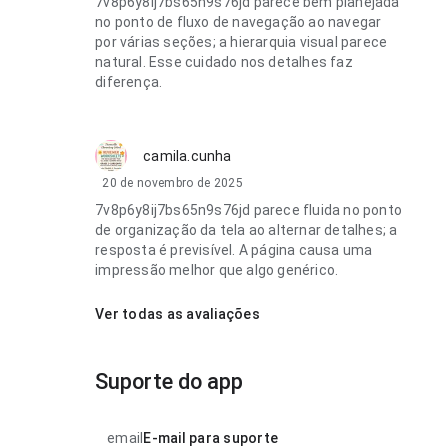
7v8p6y8ij7bs65n9s76jd parece bem planejada
no ponto de fluxo de navegação ao navegar
por várias seções; a hierarquia visual parece
natural. Esse cuidado nos detalhes faz
diferença.
camila.cunha
20 de novembro de 2025
7v8p6y8ij7bs65n9s76jd parece fluida no ponto
de organização da tela ao alternar detalhes; a
resposta é previsível. A página causa uma
impressão melhor que algo genérico.
Ver todas as avaliações
Suporte do app
email
E-mail para suporte