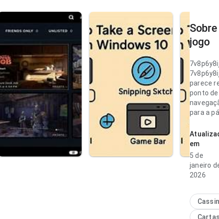
Sobre
jogo
7v8p6y8i
7v8p6y8i
parece r
ponto de
navegaçã
para a pá
resposta 
Esse cui
Atualiza
detalhes
em
5 de
7v8p6y8i
janeiro d
parece r
2026
ponto de
carrega
alternar 
Cassi
página n
Carta