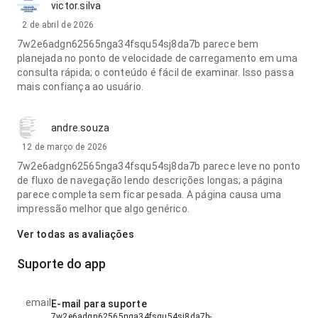
victor.silva
2 de abril de 2026
7w2e6adgn62565nga34fsqu54sj8da7b parece bem
planejada no ponto de velocidade de carregamento em uma
consulta rápida; o conteúdo é fácil de examinar. Isso passa
mais confiança ao usuário.
andre.souza
12 de março de 2026
7w2e6adgn62565nga34fsqu54sj8da7b parece leve no ponto
de fluxo de navegação lendo descrições longas; a página
parece completa sem ficar pesada. A página causa uma
impressão melhor que algo genérico.
Ver todas as avaliações
Suporte do app
email
E-mail para suporte
7w2e6adgn62565nga34fsqu54sj8da7b-