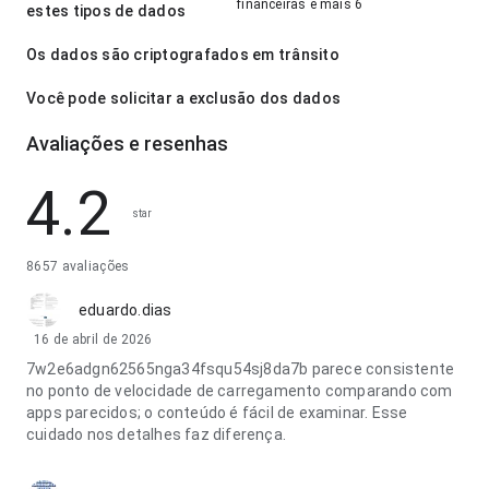
financeiras e mais 6
estes tipos de dados
Os dados são criptografados em trânsito
Você pode solicitar a exclusão dos dados
Avaliações e resenhas
4.2
star
8657 avaliações
eduardo.dias
16 de abril de 2026
7w2e6adgn62565nga34fsqu54sj8da7b parece consistente
no ponto de velocidade de carregamento comparando com
apps parecidos; o conteúdo é fácil de examinar. Esse
cuidado nos detalhes faz diferença.