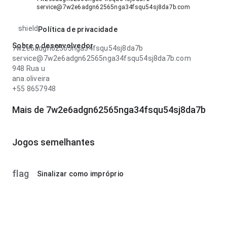
service@7w2e6adgn62565nga34fsqu54sj8da7b.com
shield
Política de privacidade
Sobre o desenvolvedor
7w2e6adgn62565nga34fsqu54sj8da7b
service@7w2e6adgn62565nga34fsqu54sj8da7b.com
948 Rua u
ana.oliveira
+55 8657948
Mais de 7w2e6adgn62565nga34fsqu54sj8da7b
Jogos semelhantes
flag
Sinalizar como impróprio