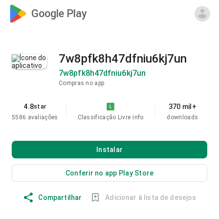
Google Play
7w8pfk8h47dfniu6kj7un
7w8pfk8h47dfniu6kj7un
Compras no app
4.8
370 mil+
star
5586 avaliações
Classificação Livre
info
downloads
Instalar
Conferir no app Play Store
Compartilhar
Adicionar à lista de desejos