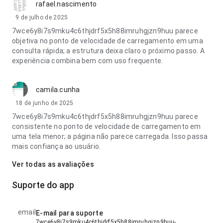
rafael.nascimento
9 de julho de 2025
7wce6y8i7s9mku4c6thjdrf5x5h88imruhgjzn9huu parece
objetiva no ponto de velocidade de carregamento em uma
consulta rápida; a estrutura deixa claro o próximo passo. A
experiência combina bem com uso frequente.
camila.cunha
18 de junho de 2025
7wce6y8i7s9mku4c6thjdrf5x5h88imruhgjzn9huu parece
consistente no ponto de velocidade de carregamento em
uma tela menor; a página não parece carregada. Isso passa
mais confiança ao usuário.
Ver todas as avaliações
Suporte do app
email
E-mail para suporte
7wce6y8i7s9mku4c6thjdrf5x5h88imruhgjzn9huu-