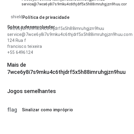
service@7wce6y8i7s9mku4c6thjdrf5x5h88imruhgjzn9huu.com
shield
Política de privacidade
Sobre o desenvolvedor
7wce6y8i7s9mku4c6thjdrf5x5h88imruhgjzn9huu
service@7wce6y8i7s9mku4c6thjdrf5x5h88imruhgjzn9huu.com
124 Rua f
francisco.teixeira
+55 6496124
Mais de
7wce6y8i7s9mku4c6thjdrf5x5h88imruhgjzn9huu
Jogos semelhantes
flag
Sinalizar como impróprio