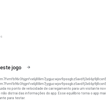
os
este jogo
m7fvmfb96r3hjgnfvx6j88im7jygjucwjxv9pssgbz5avdfj3x66p9j8cxn
m7fvmfb96r3hjgnfvx6j88im7jygjucwjxv9pssgbz5avdfj3x66p9j8cxn
luida no ponto de velocidade de carregamento para um visitante nov
 não distrai das informações do app. Esse equilíbrio torna o app mai
ante para testar.