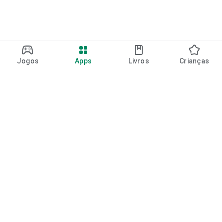
Jogos
Apps
Livros
Crianças
Google Play
Play Pass
Pontos do Play Points
Vales-presente
Resgatar
Política de reembolso