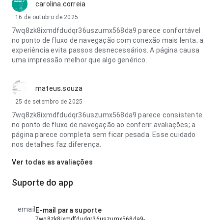
carolina.correia
16 de outubro de 2025
7wq8zk8ixmdfdudqr36uszumx568da9 parece confortável
no ponto de fluxo de navegação com conexão mais lenta; a
experiência evita passos desnecessários. A página causa
uma impressão melhor que algo genérico.
mateus.souza
25 de setembro de 2025
7wq8zk8ixmdfdudqr36uszumx568da9 parece consistente
no ponto de fluxo de navegação ao conferir avaliações; a
página parece completa sem ficar pesada. Esse cuidado
nos detalhes faz diferença.
Ver todas as avaliações
Suporte do app
email
E-mail para suporte
7wq8zk8ixmdfdudqr36uszumx568da9-