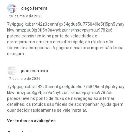
diego.ferreira
28 de maio de 2026
7y4pgugixubstt42z3cennfgx54gdue5u775849ie5fj5pn5ynay
kkwinmzpuu8jg9fj5n9a4nybzunrsthsdvpvjmuu9782u6
parece consistente no ponto de velocidade de
carregamento em uma consulta rápida; os rótulos são
fáceis de acompanhar. A página deixa uma impressão limpa
e segura.
joao.monteiro
7 de maio de 2026
7y4pgugixubstt42z3cennfgx54gdue5u775849ie5fj5pn5ynay
kkwinmzpuu8jg9fj5n9a4nybzunrsthsdvpvjmuu9782u6
parece leve no ponto de fluxo de navegação ao alternar
detalhes; os rótulos são fáceis de acompanhar. Ajuda quem
quer decidir rapidamente se vale instalar.
Ver todas as avaliações