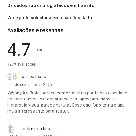
Os dados são criptografados em trânsito
Você pode solicitar a exclusão dos dados
Avaliações e resenhas
4.7
star
9279 avaliações
carlos.lopes
25 de dezembro de 2025
7y5p6y8ixu3u4in parece confortável no ponto de velocidade
de carregamento comparando com apps parecidos; a
hierarquia visual parece natural. Esse equilíbrio torna o app
mais interessante para testar.
andre.martins