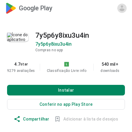
Google Play
7y5p6y8ixu3u4in
7y5p6y8ixu3u4in
Compras no app
4.7
540 mil+
star
9279 avaliações
Classificação Livre
info
downloads
Instalar
Conferir no app Play Store
Compartilhar
Adicionar à lista de desejos