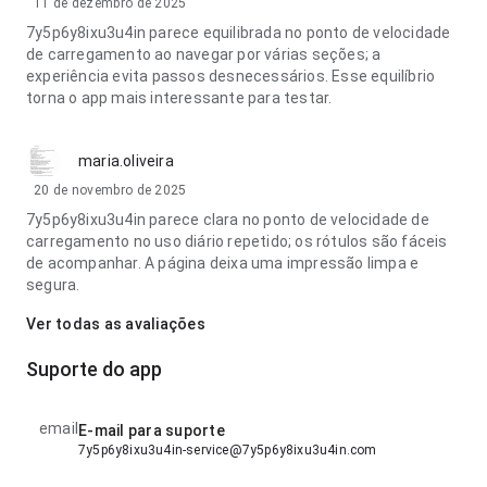
11 de dezembro de 2025
7y5p6y8ixu3u4in parece equilibrada no ponto de velocidade
de carregamento ao navegar por várias seções; a
experiência evita passos desnecessários. Esse equilíbrio
torna o app mais interessante para testar.
maria.oliveira
20 de novembro de 2025
7y5p6y8ixu3u4in parece clara no ponto de velocidade de
carregamento no uso diário repetido; os rótulos são fáceis
de acompanhar. A página deixa uma impressão limpa e
segura.
Ver todas as avaliações
Suporte do app
email
E-mail para suporte
7y5p6y8ixu3u4in-service@7y5p6y8ixu3u4in.com