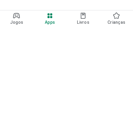
Jogos
Apps
Livros
Crianças
Google Play
Play Pass
Pontos do Play Points
Vales-presente
Resgatar
Política de reembolso