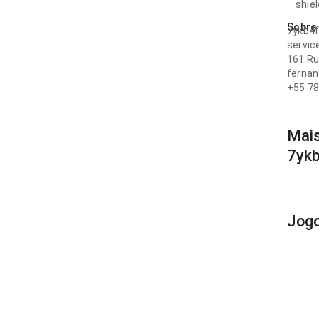
shiel
Sobre
7ykb4
servi
161 Ru
fernan
+55 7
Mais
7yk
Jog