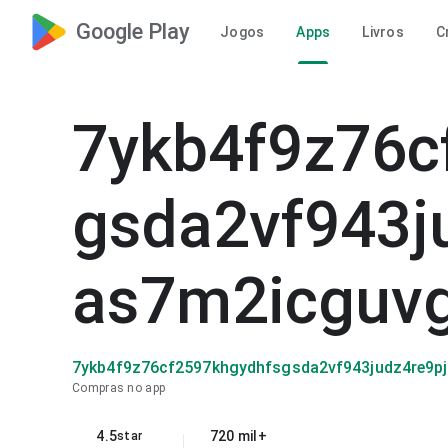
Google Play
Jogos
Apps
Livros
C
7ykb4f9z76c
gsda2vf943j
as7m2icguv
7ykb4f9z76cf2597khgydhfsgsda2vf943judz4re9p
Compras no app
4.5
720 mil+
star