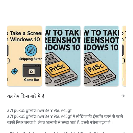
यह गेम किस बारे में है
a7fp6ku5gfvfzinwr3em96uv45gf
a7fp6ku5gfvfzinwr3em96uv45gf में लोडिंग गति इंस्टॉल करने से पहले
काफी स्थिर लगता है; लेबल आसानी से समझ आते हैं. इससे भरोसा बढ़ता है।