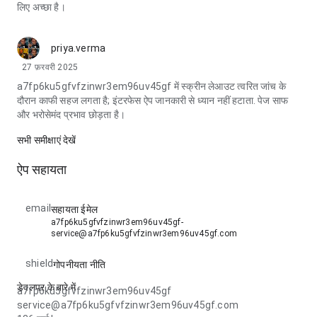
लिए अच्छा है।
priya.verma
27 फ़रवरी 2025
a7fp6ku5gfvfzinwr3em96uv45gf में स्क्रीन लेआउट त्वरित जांच के
दौरान काफी सहज लगता है; इंटरफेस ऐप जानकारी से ध्यान नहीं हटाता. पेज साफ
और भरोसेमंद प्रभाव छोड़ता है।
सभी समीक्षाएं देखें
ऐप सहायता
email
सहायता ईमेल
a7fp6ku5gfvfzinwr3em96uv45gf-
service@a7fp6ku5gfvfzinwr3em96uv45gf.com
shield
गोपनीयता नीति
डेवलपर के बारे में
a7fp6ku5gfvfzinwr3em96uv45gf
service@a7fp6ku5gfvfzinwr3em96uv45gf.com