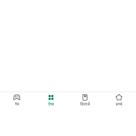
गेम
ऐप्स
किताबें
बच्चे