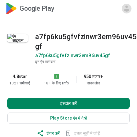
Google Play
a7fp6ku5gfvfzinwr3em96uv45
gf
a7fp6ku5gfvfzinwr3em96uv45gf
इन-ऐप खरीदारी
4.8
950 हज़ार+
star
1321 समीक्षाएं
18+ के लिए
info
डाउनलोड
इंस्टॉल करें
Play Store ऐप में देखें
शेयर करें
इच्छा सूची में जोड़ें