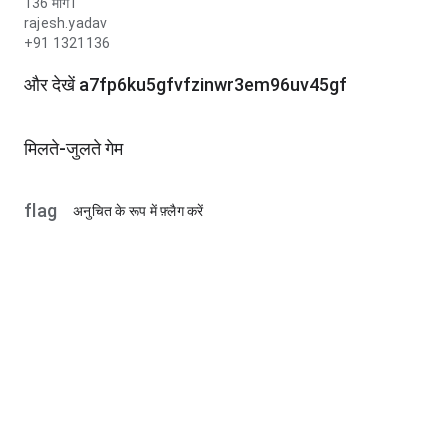
136 मार्ग l
rajesh.yadav
+91 1321136
और देखें a7fp6ku5gfvfzinwr3em96uv45gf
मिलते-जुलते गेम
flag
अनुचित के रूप में फ़्लैग करें