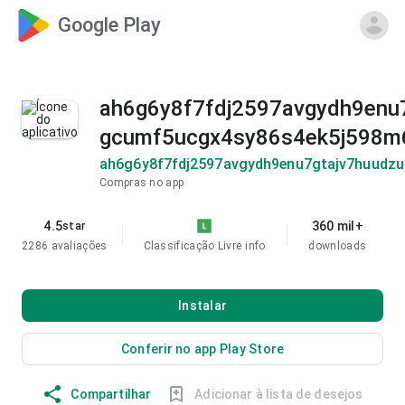
Google Play
ah6g6y8f7fdj2597avgydh9enu
gcumf5ucgx4sy86s4ek5j598m
ah6g6y8f7fdj2597avgydh9enu7gtajv7huudz
Compras no app
4.5
360 mil+
star
2286 avaliações
Classificação Livre
info
downloads
Instalar
Conferir no app Play Store
Compartilhar
Adicionar à lista de desejos