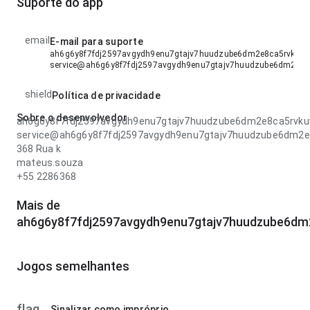
Suporte do app
email
E-mail para suporte
ah6g6y8f7fdj2597avgydh9enu7gtajv7huudzube6dm2e8ca5rvkuw
service@ah6g6y8f7fdj2597avgydh9enu7gtajv7huudzube6dm2e8
shield
Política de privacidade
Sobre o desenvolvedor
ah6g6y8f7fdj2597avgydh9enu7gtajv7huudzube6dm2e8ca5rvk
service@ah6g6y8f7fdj2597avgydh9enu7gtajv7huudzube6dm2
368 Rua k
mateus.souza
+55 2286368
Mais de
ah6g6y8f7fdj2597avgydh9enu7gtajv7huudzube6d
Jogos semelhantes
flag
Sinalizar como impróprio