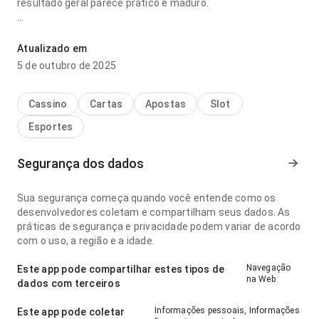
resultado geral parece prático e maduro.
ah6g6y8f7fdj2597avgydh9enu7gtajv7huudzube6dm2e8ca5rvk
parece fluida no ponto de organização da tela ao navegar
Atualizado em
por várias seções; a resposta é previsível. A experiência
5 de outubro de 2025
combina bem com uso frequente.
Cassino
Cartas
Apostas
Slot
Esportes
Segurança dos dados
Sua segurança começa quando você entende como os
desenvolvedores coletam e compartilham seus dados. As
práticas de segurança e privacidade podem variar de acordo
com o uso, a região e a idade.
Navegação
Este app pode compartilhar estes tipos de
na Web
dados com terceiros
Informações pessoais, Informações
Este app pode coletar