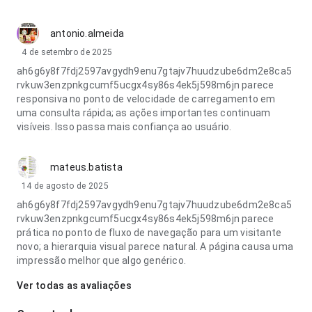
antonio.almeida
4 de setembro de 2025
ah6g6y8f7fdj2597avgydh9enu7gtajv7huudzube6dm2e8ca5
rvkuw3enzpnkgcumf5ucgx4sy86s4ek5j598m6jn parece
responsiva no ponto de velocidade de carregamento em
uma consulta rápida; as ações importantes continuam
visíveis. Isso passa mais confiança ao usuário.
mateus.batista
14 de agosto de 2025
ah6g6y8f7fdj2597avgydh9enu7gtajv7huudzube6dm2e8ca5
rvkuw3enzpnkgcumf5ucgx4sy86s4ek5j598m6jn parece
prática no ponto de fluxo de navegação para um visitante
novo; a hierarquia visual parece natural. A página causa uma
impressão melhor que algo genérico.
Ver todas as avaliações