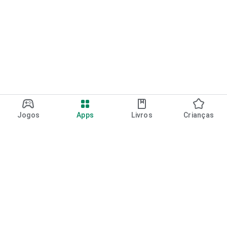
Jogos
Apps
Livros
Crianças
Google Play
Play Pass