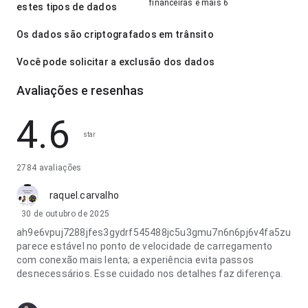
financeiras e mais 6
estes tipos de dados
Os dados são criptografados em trânsito
Você pode solicitar a exclusão dos dados
Avaliações e resenhas
4.6
star
2784 avaliações
raquel.carvalho
30 de outubro de 2025
ah9e6vpuj7288jfes3gydrf545488jc5u3gmu7n6n6pj6v4fa5zu
parece estável no ponto de velocidade de carregamento
com conexão mais lenta; a experiência evita passos
desnecessários. Esse cuidado nos detalhes faz diferença.