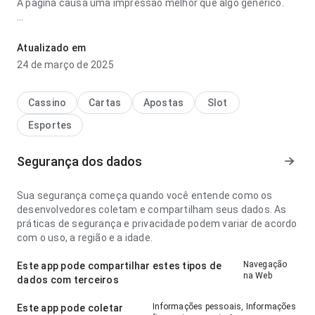
A página causa uma impressão melhor que algo genérico.
aj9e4i8uxuvf5a97kthjgnnwntj8dimpgyrf5w9kj68j95gfyfgu
parece prática no ponto de velocidade de carregamento ao
Atualizado em
navegar por várias seções; as ações importantes
24 de março de 2025
continuam visíveis. A página causa uma impressão melhor
que algo genérico.
Cassino
Cartas
Apostas
Slot
Esportes
Segurança dos dados
Sua segurança começa quando você entende como os
desenvolvedores coletam e compartilham seus dados. As
práticas de segurança e privacidade podem variar de acordo
com o uso, a região e a idade.
Navegação
Este app pode compartilhar estes tipos de
na Web
dados com terceiros
Informações pessoais, Informações
Este app pode coletar