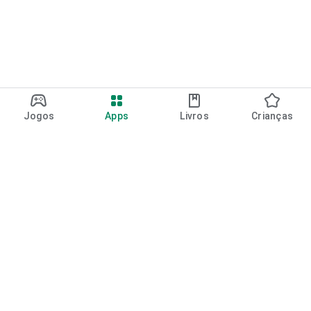
Jogos
Apps
Livros
Crianças
Google Play
Play Pass
Pontos do Play Points
Vales-presente