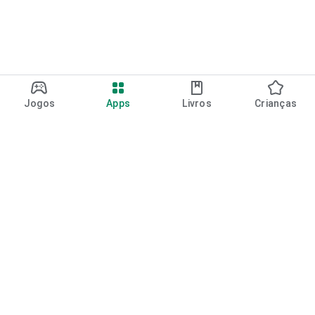
Jogos
Apps
Livros
Crianças
Google Play
Play Pass
Pontos do Play Points
Vales-presente
Resgatar