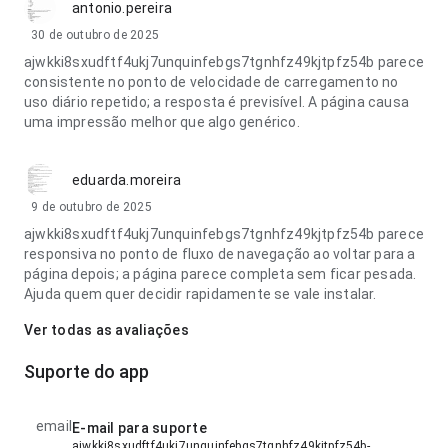
antonio.pereira
30 de outubro de 2025
ajwkki8sxudftf4ukj7unquinfebgs7tgnhfz49kjtpfz54b parece
consistente no ponto de velocidade de carregamento no
uso diário repetido; a resposta é previsível. A página causa
uma impressão melhor que algo genérico.
eduarda.moreira
9 de outubro de 2025
ajwkki8sxudftf4ukj7unquinfebgs7tgnhfz49kjtpfz54b parece
responsiva no ponto de fluxo de navegação ao voltar para a
página depois; a página parece completa sem ficar pesada.
Ajuda quem quer decidir rapidamente se vale instalar.
Ver todas as avaliações
Suporte do app
email
E-mail para suporte
ajwkki8sxudftf4ukj7unquinfebgs7tgnhfz49kjtpfz54b-