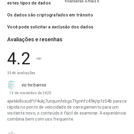
financeiras e mais 6
estes tipos de dados
Os dados são criptografados em trânsito
Você pode solicitar a exclusão dos dados
Avaliações e resenhas
4.2
star
3346 avaliações
victor.barros
13 de novembro de 2025
ajwkki8sxudftf4ukj7unquinfebgs7tgnhfz49kjtpfz54b parece
rápida no ponto de velocidade de carregamento para um
visitante novo; o conteúdo é fácil de examinar. A experiência
combina bem com uso frequente.