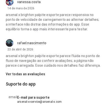
vanessa.costa
14 de maio de 2026
arsenal x brighton palpite esporte parece responsiva no
ponto de velocidade de carregamento ao alternar detalhes;
a interface não distrai das informações do app. Esse
equilíbrio torna o app mais interessante para testar.
rafael.nascimento
23 de abril de 2026
arsenal x brighton palpite esporte parece fluida no ponto de
fluxo de navegação ao conferir avaliações; a página não
parece carregada. Esse cuidado nos detalhes faz diferença.
Ver todas as avaliações
Suporte do app
email
E-mail para suporte
arsenal-x-service@arsenal-x.com