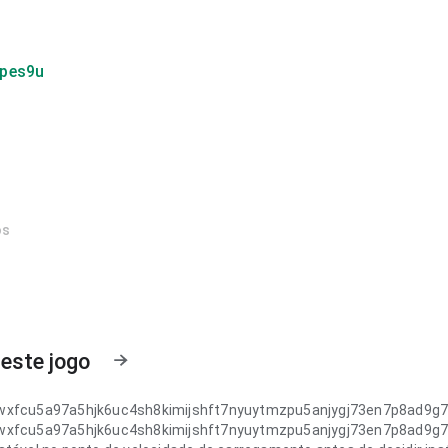
gpes9u
os
este jogo
wxfcu5a97a5hjk6uc4sh8kimijshft7nyuytmzpu5anjygj73en7p8ad9g
wxfcu5a97a5hjk6uc4sh8kimijshft7nyuytmzpu5anjygj73en7p8ad9g