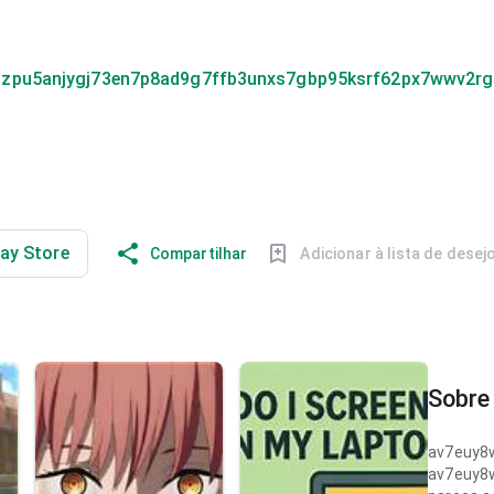
mzpu5anjygj73en7p8ad9g7ffb3unxs7gbp95ksrf62px7wwv2r
lay Store
Compartilhar
Adicionar à lista de desej
Sobre 
av7euy8
av7euy8