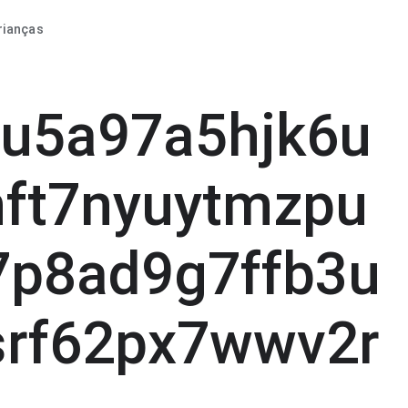
rianças
u5a97a5hjk6u
hft7nyuytmzpu
7p8ad9g7ffb3u
srf62px7wwv2r