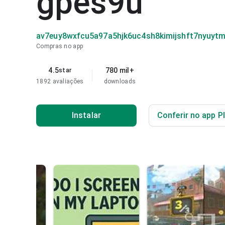
gpes9u
av7euy8wxfcu5a97a5hjk6uc4sh8kimijshft7nyuyt
Compras no app
4.5
780 mil+
star
1892 avaliações
downloads
Instalar
Conferir no app P