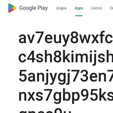
Google Play
Jogos
Apps
Livros
C
av7euy8wxfc
c4sh8kimijs
5anjygj73en
nxs7gbp95k