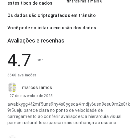
financeiras e mais 6
estes tipos de dados
Os dados são criptografados em trânsito
Você pode solicitar a exclusão dos dados
Avaliações e resenhas
4.7
star
6568 avaliações
marcos.ramos
27 de novembro de 2025
awabkygg4f2mf5uns9hy4s8ygsca4imdjy6usn9eeu9m2e8tk
9r5ueju parece clara no ponto de velocidade de
carregamento ao conferir avaliações; a hierarquia visual
parece natural. Isso passa mais confiança ao usuário.