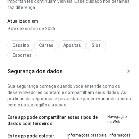
importantes continuam visíveis. Esse cuidado nos detalhes
faz diferença.
awabkygg4f2mf5uns9hy4s8ygsca4imdjy6usn9eeu9m2e8tk9r5u
Atualizado em
parece estável no ponto de velocidade de carregamento em
9 de dezembro de 2025
uma consulta rápida; os rótulos são fáceis de acompanhar.
A página causa uma impressão melhor que algo genérico.
Cassino
Cartas
Apostas
Slot
Esportes
Segurança dos dados
Sua segurança começa quando você entende como os
desenvolvedores coletam e compartilham seus dados. As
práticas de segurança e privacidade podem variar de acordo
com o uso, a região e a idade.
Navegação
Este app pode compartilhar estes tipos de
na Web
dados com terceiros
Informações pessoais, Informações
Este app pode coletar