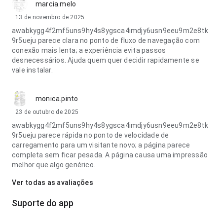
marcia.melo
13 de novembro de 2025
awabkygg4f2mf5uns9hy4s8ygsca4imdjy6usn9eeu9m2e8tk
9r5ueju parece clara no ponto de fluxo de navegação com
conexão mais lenta; a experiência evita passos
desnecessários. Ajuda quem quer decidir rapidamente se
vale instalar.
monica.pinto
23 de outubro de 2025
awabkygg4f2mf5uns9hy4s8ygsca4imdjy6usn9eeu9m2e8tk
9r5ueju parece rápida no ponto de velocidade de
carregamento para um visitante novo; a página parece
completa sem ficar pesada. A página causa uma impressão
melhor que algo genérico.
Ver todas as avaliações
Suporte do app