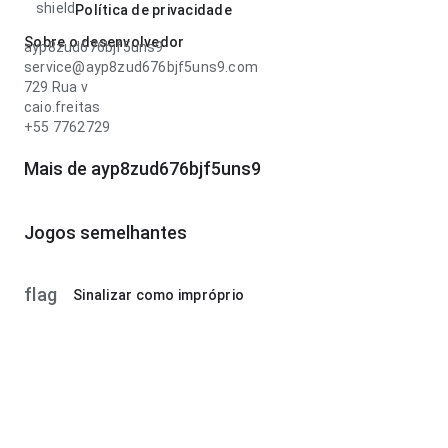
shield
Política de privacidade
Sobre o desenvolvedor
ayp8zud676bjf5uns9
service@ayp8zud676bjf5uns9.com
729 Rua v
caio.freitas
+55 7762729
Mais de ayp8zud676bjf5uns9
Jogos semelhantes
flag
Sinalizar como impróprio