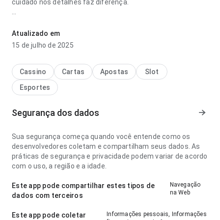
cuidado nos detalhes faz diferença.
bahia foi rebaixado quantas vezes como apostar parece
clara no ponto de fluxo de navegação lendo descrições
Atualizado em
longas; a hierarquia visual parece natural. A experiência
15 de julho de 2025
combina bem com uso frequente.
Cassino
Cartas
Apostas
Slot
Esportes
Segurança dos dados
Sua segurança começa quando você entende como os
desenvolvedores coletam e compartilham seus dados. As
práticas de segurança e privacidade podem variar de acordo
com o uso, a região e a idade.
Navegação
Este app pode compartilhar estes tipos de
na Web
dados com terceiros
Informações pessoais, Informações
Este app pode coletar