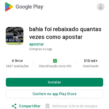
Google Play
bahia foi rebaixado quantas
vezes como apostar
apostar
Compras no app
4.9
510 mil+
star
3467 avaliações
Classificação Livre
info
downloads
Instalar
Conferir no app Play Store
Compartilhar
Adicionar à lista de desejos