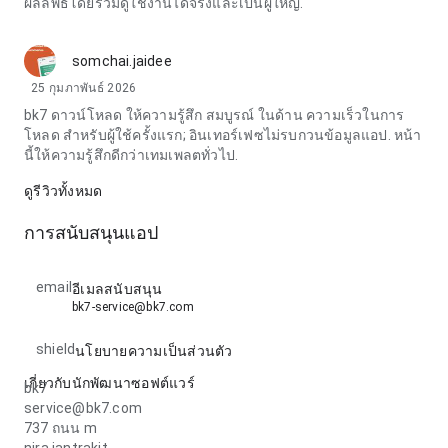
ผลลัพธ์โดยรวมดูใช้งานได้จริงและเป็นผู้ใหญ่.
somchai.jaidee
25 กุมภาพันธ์ 2026
bk7 ดาวน์โหลด ให้ความรู้สึก สมบูรณ์ ในด้าน ความเร็วในการ
โหลด สำหรับผู้ใช้ครั้งแรก; อินเทอร์เฟซไม่รบกวนข้อมูลแอป. หน้า
นี้ให้ความรู้สึกดีกว่าเทมเพลตทั่วไป.
ดูรีวิวทั้งหมด
การสนับสนุนแอป
email
อีเมลสนับสนุน
bk7-service@bk7.com
shield
นโยบายความเป็นส่วนตัว
เกี่ยวกับนักพัฒนาซอฟต์แวร์
bk7
service@bk7.com
737 ถนน m