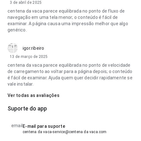
3 de abril de 2025
centena da vaca parece equilibrada no ponto de fluxo de
navegação em uma tela menor; o conteúdo é fácil de
examinar. A página causa uma impressão melhor que algo
genérico.
igor.ribeiro
13 de março de 2025
centena da vaca parece equilibrada no ponto de velocidade
de carregamento ao voltar para a página depois; o conteúdo
é fácil de examinar. Ajuda quem quer decidir rapidamente se
vale instalar.
Ver todas as avaliações
Suporte do app
email
E-mail para suporte
centena da vaca-service@centena da vaca.com