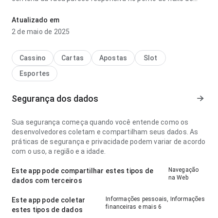
navegação para um visitante novo; a experiência evita
passos desnecessários. O resultado geral parece prático e
Atualizado em
maduro.
2 de maio de 2025
Cassino
Cartas
Apostas
Slot
Esportes
Segurança dos dados
Sua segurança começa quando você entende como os
desenvolvedores coletam e compartilham seus dados. As
práticas de segurança e privacidade podem variar de acordo
com o uso, a região e a idade.
Navegação
Este app pode compartilhar estes tipos de
na Web
dados com terceiros
Informações pessoais, Informações
Este app pode coletar
financeiras e mais 6
estes tipos de dados