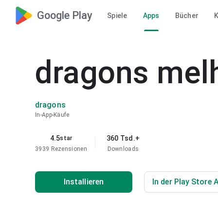
Google Play
Spiele
Apps
Bücher
K
dragons mel
dragons
In-App-Käufe
4.5
360 Tsd.+
star
3939 Rezensionen
Downloads
Installieren
In der Play Store