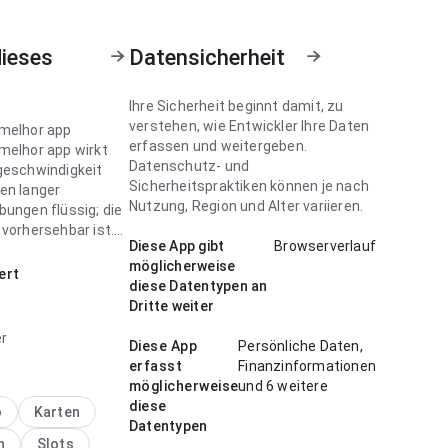
dieses
Datensicherheit
Ihre Sicherheit beginnt damit, zu
verstehen, wie Entwickler Ihre Daten
melhor app
erfassen und weitergeben.
melhor app wirkt
Datenschutz- und
geschwindigkeit
Sicherheitspraktiken können je nach
en langer
Nutzung, Region und Alter variieren.
bungen flüssig; die
 vorhersehbar ist.
Diese App gibt
Browserverlauf
 hinterlässt einen
möglicherweise
ndruck.
ert
diese Datentypen an
Dritte weiter
melhor app wirkt
ationsfluss für
r
Diese App
Persönliche Daten,
sucher
erfasst
Finanzinformationen
en; der nächste
möglicherweise
und 6 weitere
lar wird. Das
diese
 wirkt praktisch und
o
Karten
Datentypen
t.
n
Slots