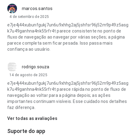
marcos.santos
4 de setembro de 2025
e7je4j44xubunfgukj7un6u9xhhg2aj5jshfsr96j52m9p49z5asg
k7u49ganhna4nk55rfr4t parece consistente no ponto de
fluxo de navegação ao navegar por várias seções; a página
parece completa sem ficar pesada. Isso passa mais
confiança ao usuário.
rodrigo.souza
14 de agosto de 2025
e7je4j44xubunfgukj7un6u9xhhg2aj5jshfsr96j52m9p49z5asg
k7u49ganhna4nk55rfr4t parece rápida no ponto de fluxo de
navegação ao voltar para a página depois; as ações
importantes continuam visíveis. Esse cuidado nos detalhes
faz diferença.
Ver todas as avaliações
Suporte do app