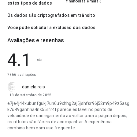
financeiras e mais 6
estes tipos de dados
Os dados são criptografados em trânsito
Você pode solicitar a exclusão dos dados
Avaliações e resenhas
4.1
star
7366 avaliações
daniela.reis
18 de setembro de 2025
e7je4j44xubunfgukj7un6u9xhhg2aj5jshfsr96j52m9p49z5asg
k7u49ganhna4nk55rfr4t parece estável no ponto de
velocidade de carregamento ao voltar para a página depois;
os rótulos são fáceis de acompanhar. A experiência
combina bem com uso frequente.