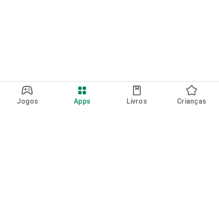
Jogos
Apps
Livros
Crianças
Google Play
Play Pass
Pontos do Play Points