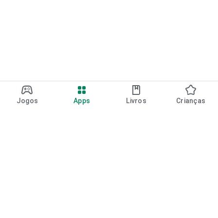
Jogos
Apps
Livros
Crianças
Google Play
Play Pass
Pontos do Play Points