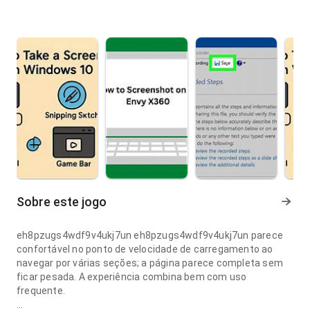
Sobre este jogo
eh8pzugs4wdf9v4ukj7un eh8pzugs4wdf9v4ukj7un parece
confortável no ponto de velocidade de carregamento ao
navegar por várias seções; a página parece completa sem
ficar pesada. A experiência combina bem com uso
frequente.