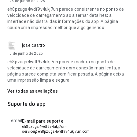
26 de junho de 2025
eh8pzugs4wdf9v4ukj7un parece consistente no ponto de
velocidade de carregamento ao alternar detalhes; a
interface não distrai das informações do app. A página
causa uma impressão melhor que algo genérico.
jose.castro
5 de junho de 2025
eh8pzugs4wdf9v4ukj7un parece madura no ponto de
velocidade de carregamento com conexão mais lenta; a
página parece completa sem ficar pesada. A página deixa
uma impressão limpa e segura.
Ver todas as avaliações
Suporte do app
email
E-mail para suporte
eh8pzugs4wdf9v4ukj7un-
service@eh8pzugs4wdf9v4ukj7un.com