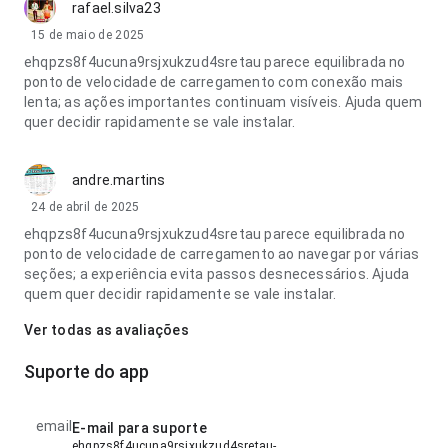
rafael.silva23
15 de maio de 2025
ehqpzs8f4ucuna9rsjxukzud4sretau parece equilibrada no
ponto de velocidade de carregamento com conexão mais
lenta; as ações importantes continuam visíveis. Ajuda quem
quer decidir rapidamente se vale instalar.
andre.martins
24 de abril de 2025
ehqpzs8f4ucuna9rsjxukzud4sretau parece equilibrada no
ponto de velocidade de carregamento ao navegar por várias
seções; a experiência evita passos desnecessários. Ajuda
quem quer decidir rapidamente se vale instalar.
Ver todas as avaliações
Suporte do app
email
E-mail para suporte
ehqpzs8f4ucuna9rsjxukzud4sretau-