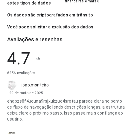
financeiras e mais 6
estes tipos de dados
Os dados são criptografados em trânsito
Você pode solicitar a exclusão dos dados
Avaliações e resenhas
4.7
star
6256 avaliações
joao.monteiro
29 de maio de 2025
ehqpzs8f4ucuna9rsjxukzud4sretau parece clara no ponto
de fluxo de navegação lendo descrições longas; a estrutura
deixa claro o próximo passo. Isso passa mais confiança ao
usuário.