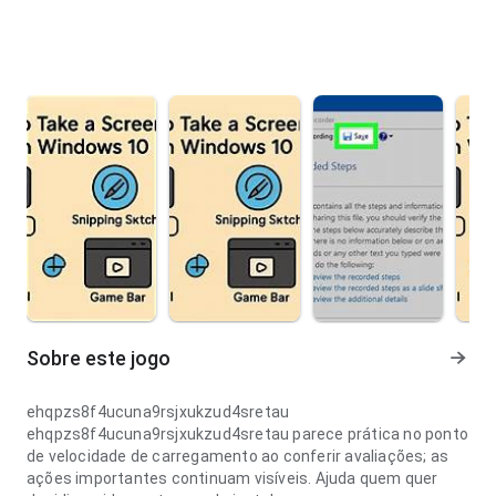
Sobre este jogo
ehqpzs8f4ucuna9rsjxukzud4sretau
ehqpzs8f4ucuna9rsjxukzud4sretau parece prática no ponto
de velocidade de carregamento ao conferir avaliações; as
ações importantes continuam visíveis. Ajuda quem quer