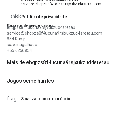
service@ehqpzs8f4ucuna9rsjxukzud4sretau.com
shield
Política de privacidade
Sobre o desenvolvedor
ehqpzs8f4ucuna9rsjxukzud4sretau
service@ehqpzs8f4ucuna9rsjxukzud4sretau.com
854 Rua p
joao.magalhaes
+55 6256854
Mais de ehqpzs8f4ucuna9rsjxukzud4sretau
Jogos semelhantes
flag
Sinalizar como impróprio