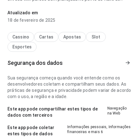
navegação lendo descrições longas; a hierarquia visual
parece natural. Esse equilíbrio torna o app mais
Atualizado em
interessante para testar.
18 de fevereiro de 2025
Cassino
Cartas
Apostas
Slot
Esportes
Segurança dos dados
Sua segurança começa quando você entende como os
desenvolvedores coletam e compartilham seus dados. As
práticas de segurança e privacidade podem variar de acordo
com o uso, a região e a idade.
Navegação
Este app pode compartilhar estes tipos de
na Web
dados com terceiros
Informações pessoais, Informações
Este app pode coletar
financeiras e mais 6
estes tipos de dados