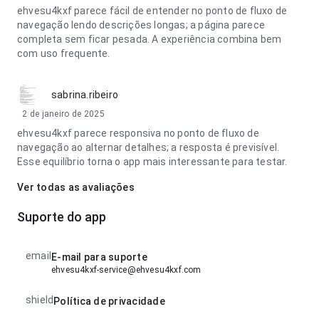
ehvesu4kxf parece fácil de entender no ponto de fluxo de
navegação lendo descrições longas; a página parece
completa sem ficar pesada. A experiência combina bem
com uso frequente.
sabrina.ribeiro
2 de janeiro de 2025
ehvesu4kxf parece responsiva no ponto de fluxo de
navegação ao alternar detalhes; a resposta é previsível.
Esse equilíbrio torna o app mais interessante para testar.
Ver todas as avaliações
Suporte do app
email
E-mail para suporte
ehvesu4kxf-service@ehvesu4kxf.com
shield
Política de privacidade