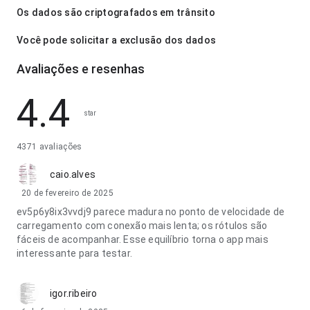
Os dados são criptografados em trânsito
Você pode solicitar a exclusão dos dados
Avaliações e resenhas
4.4
star
4371 avaliações
caio.alves
20 de fevereiro de 2025
ev5p6y8ix3vvdj9 parece madura no ponto de velocidade de
carregamento com conexão mais lenta; os rótulos são
fáceis de acompanhar. Esse equilíbrio torna o app mais
interessante para testar.
igor.ribeiro