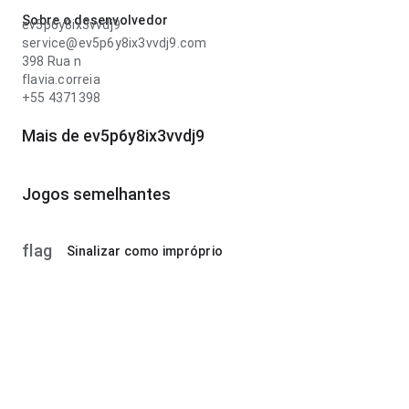
Sobre o desenvolvedor
ev5p6y8ix3vvdj9
service@ev5p6y8ix3vvdj9.com
398 Rua n
flavia.correia
+55 4371398
Mais de ev5p6y8ix3vvdj9
Jogos semelhantes
flag
Sinalizar como impróprio