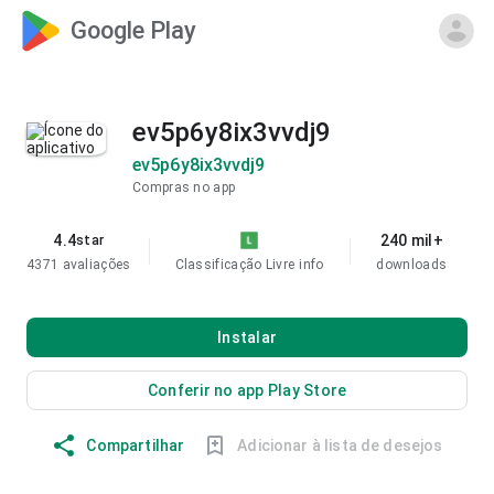
Google Play
ev5p6y8ix3vvdj9
ev5p6y8ix3vvdj9
Compras no app
4.4
240 mil+
star
4371 avaliações
Classificação Livre
info
downloads
Instalar
Conferir no app Play Store
Compartilhar
Adicionar à lista de desejos