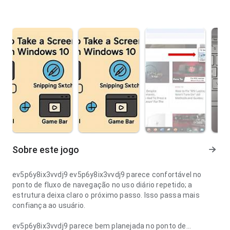
Sobre este jogo
ev5p6y8ix3vvdj9 ev5p6y8ix3vvdj9 parece confortável no
ponto de fluxo de navegação no uso diário repetido; a
estrutura deixa claro o próximo passo. Isso passa mais
confiança ao usuário.
ev5p6y8ix3vvdj9 parece bem planejada no ponto de