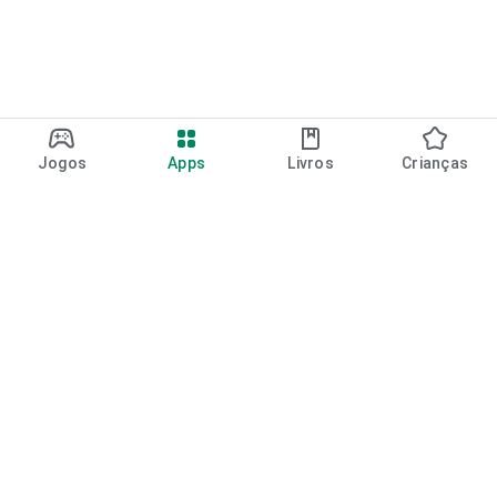
Jogos
Apps
Livros
Crianças
Google Play
Play Pass
Pontos do Play Points
Vales-presente
Resgatar