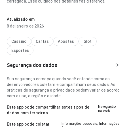
carregada. Esse cuidado nos detalhes faz diferença.
eydefk8vxmdff592ah6m2qu54sjbgsxts5g5gggbuuffu
parece responsiva no ponto de fluxo de navegação em uma
Atualizado em
tela menor; as ações importantes continuam visíveis. A
8 de janeiro de 2026
página deixa uma impressão limpa e segura.
Cassino
Cartas
Apostas
Slot
Esportes
Segurança dos dados
Sua segurança começa quando você entende como os
desenvolvedores coletam e compartilham seus dados. As
práticas de segurança e privacidade podem variar de acordo
com o uso, a região e a idade.
Navegação
Este app pode compartilhar estes tipos de
na Web
dados com terceiros
Informações pessoais, Informações
Este app pode coletar