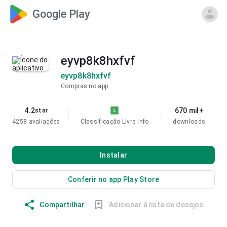
Google Play
eyvp8k8hxfvf
eyvp8k8hxfvf
Compras no app
4.2
670 mil+
star
4258 avaliações
Classificação Livre
info
downloads
Instalar
Conferir no app Play Store
Compartilhar
Adicionar à lista de desejos