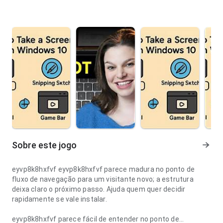
Sobre este jogo
eyvp8k8hxfvf eyvp8k8hxfvf parece madura no ponto de
fluxo de navegação para um visitante novo; a estrutura
deixa claro o próximo passo. Ajuda quem quer decidir
rapidamente se vale instalar.
eyvp8k8hxfvf parece fácil de entender no ponto de