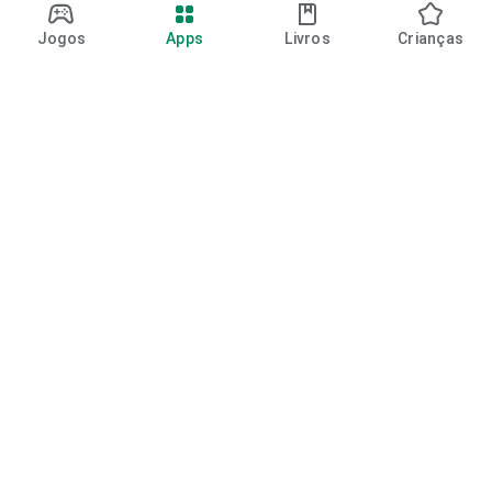
Jogos
Apps
Livros
Crianças
Google Play
Play Pass
Pontos do Play Points
Vales-presente
Resgatar
Política de reembolso
Crianças e família
Guia para a família