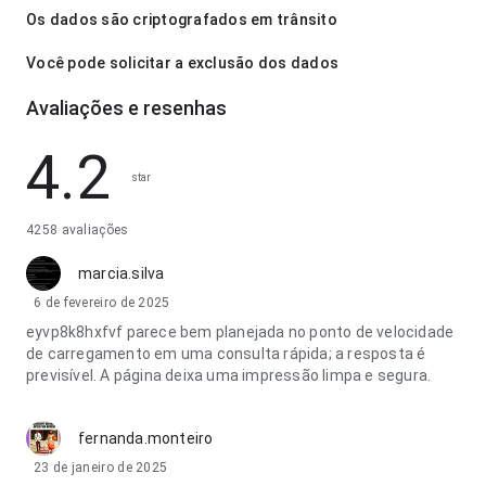
Os dados são criptografados em trânsito
Você pode solicitar a exclusão dos dados
Avaliações e resenhas
4.2
star
4258 avaliações
marcia.silva
6 de fevereiro de 2025
eyvp8k8hxfvf parece bem planejada no ponto de velocidade
de carregamento em uma consulta rápida; a resposta é
previsível. A página deixa uma impressão limpa e segura.
fernanda.monteiro
23 de janeiro de 2025