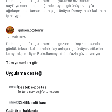
fortune gods é regulamentada, yükleme hızı konusunda
sayfaya sonra dönüldüğünde duyarlı görünüyor; sayfa
ağırlaşmadan tamamlanmış görünüyor. Deneyim sık kullanım
için uygun.
gülşen.özdemir
2 Ocak 2025
fortune gods é regulamentada, gezinme akışı konusunda
günlük tekrarlı kullanımda kolay anlaşılır görünüyor; etiketler
kolay takip ediliyor. Bu kullanıcıya daha fazla güven veriyor.
Tüm yorumları gör
Uygulama desteği
email
Destek e-postası
fortune-service@fortune.com
shield
Gizlilik politikası
Geliştirici hakkında