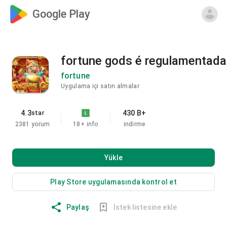
Google Play
fortune gods é regulamentada
fortune
Uygulama içi satın almalar
4.3
430 B+
star
2381 yorum
18+
info
indirme
Yükle
Play Store uygulamasında kontrol et
Paylaş
İstek listesine ekle