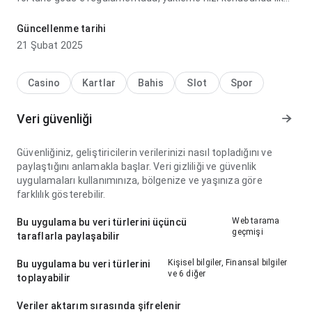
kez gelen kullanıcı için dengeli görünüyor; yapı sonraki adımı
belirgin kılıyor. Bu kullanıcıya daha fazla güven veriyor.
Güncellenme tarihi
21 Şubat 2025
Casino
Kartlar
Bahis
Slot
Spor
Veri güvenliği
Güvenliğiniz, geliştiricilerin verilerinizi nasıl topladığını ve
paylaştığını anlamakla başlar. Veri gizliliği ve güvenlik
uygulamaları kullanımınıza, bölgenize ve yaşınıza göre
farklılık gösterebilir.
Web tarama
Bu uygulama bu veri türlerini üçüncü
geçmişi
taraflarla paylaşabilir
Kişisel bilgiler, Finansal bilgiler
Bu uygulama bu veri türlerini
ve 6 diğer
toplayabilir
Veriler aktarım sırasında şifrelenir