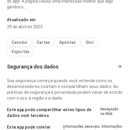
do app. A página causa uma impressão melhor que algo
genérico.
g3setagg4wdfdinesy7jk6gc7mhgdawdu3gu46gre9dm25dfyfaj
Atualizado em
parece estável no ponto de velocidade de carregamento ao
29 de abril de 2025
conferir avaliações; a interface não distrai das informações
do app. A experiência combina bem com uso frequente.
Cassino
Cartas
Apostas
Slot
Esportes
Segurança dos dados
Sua segurança começa quando você entende como os
desenvolvedores coletam e compartilham seus dados. As
práticas de segurança e privacidade podem variar de acordo
com o uso, a região e a idade.
Navegação
Este app pode compartilhar estes tipos de
na Web
dados com terceiros
Informações pessoais, Informações
Este app pode coletar